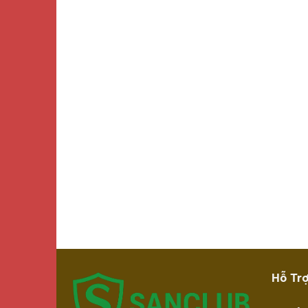
Hỗ Tr