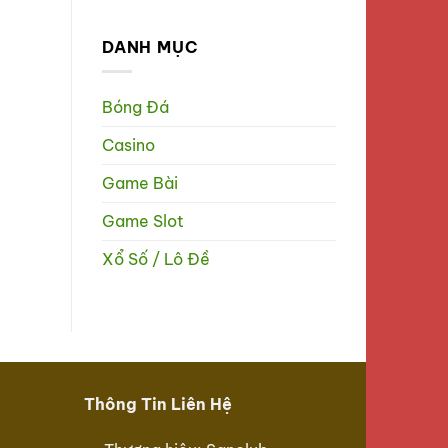
Game
uy
bài
tín
đổi
DANH MỤC
và
thưởng
dễ
online
thắng
nào
nhất?
Bóng Đá
nhiều
người
Casino
chơi
nhất?
Game Bài
Game Slot
Xổ Số / Lô Đề
Thông Tin Liên Hệ