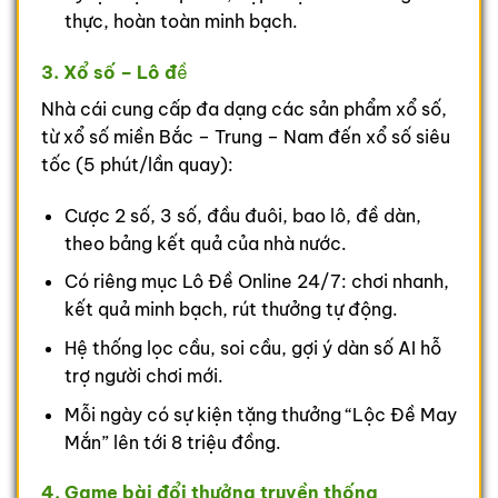
thực, hoàn toàn minh bạch.
3. Xổ số – Lô đ
ề
Nhà cái cung cấp đa dạng các sản phẩm xổ số,
từ xổ số miền Bắc – Trung – Nam đến xổ số siêu
tốc (5 phút/lần quay):
Cược 2 số, 3 số, đầu đuôi, bao lô, đề dàn,
theo bảng kết quả của nhà nước.
Có riêng mục Lô Đề Online 24/7: chơi nhanh,
kết quả minh bạch, rút thưởng tự động.
Hệ thống lọc cầu, soi cầu, gợi ý dàn số AI hỗ
trợ người chơi mới.
Mỗi ngày có sự kiện tặng thưởng “Lộc Đề May
Mắn” lên tới 8 triệu đồng.
4. Game bài đổi thưởng truyền thống