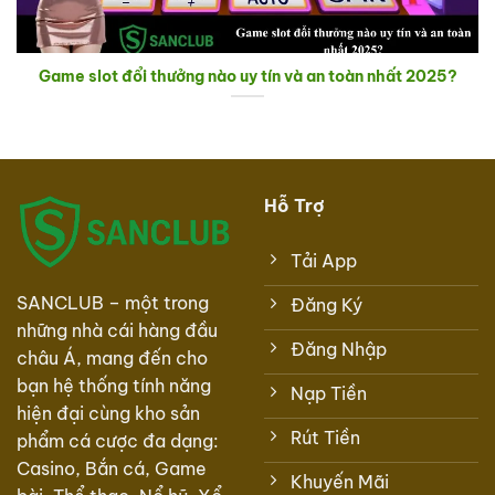
Game slot đổi thưởng nào uy tín và an toàn nhất 2025?
Hỗ Trợ
Tải App
SANCLUB
– một trong
Đăng Ký
những nhà cái hàng đầu
Đăng Nhập
châu Á, mang đến cho
bạn hệ thống tính năng
Nạp Tiền
hiện đại cùng kho sản
Rút Tiền
phẩm cá cược đa dạng:
Casino, Bắn cá, Game
Khuyến Mãi