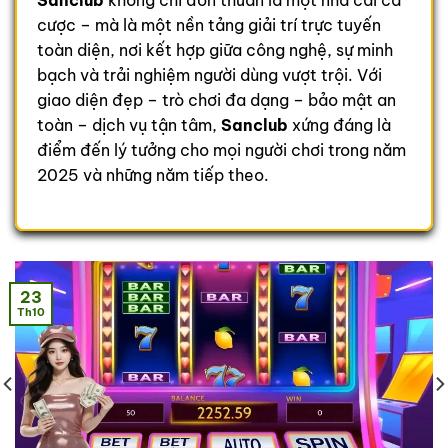
Sanclub
không chỉ đơn thuần là một nhà cái cá
cược – mà là một nền tảng giải trí trực tuyến
toàn diện, nơi kết hợp giữa công nghệ, sự minh
bạch và trải nghiệm người dùng vượt trội. Với
giao diện đẹp – trò chơi đa dạng – bảo mật an
toàn – dịch vụ tận tâm,
Sanclub
xứng đáng là
điểm đến lý tưởng cho mọi người chơi trong năm
2025 và những năm tiếp theo.
23
Th10