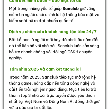
Cam kết minh bạch – bảo mật tối đa
Một trong những yếu tố giúp
Sanclub
giữ vững
niềm tin người chơi chính là hệ thống bảo mật và
kiểm soát rủi ro đạt chuẩn quốc tế.
Dịch vụ chăm sóc khách hàng tận tâm 24/7
Bất kể bạn là người mới hay đã chơi lâu năm đều
có thể liên hệ với nhà cái, Sanclub luôn sẵn sàng
hỗ trợ nhanh chóng với đội ngũ CSKH chuyên
nghiệp.
Tầm nhìn 2025 và cam kết tương lai
Trong năm 2025,
Sanclub
tiếp tục mở rộng hệ
thống game, nâng cấp nền tảng công nghệ và
cải tiến trải nghiệm người dùng. Mục tiêu là trở
thành top 3 nhà cái trực tuyến được yêu thích
nhất tại Việt Nam và Đông Nam Á, đồng thời giữ
vững các giá trị cốt lõi: