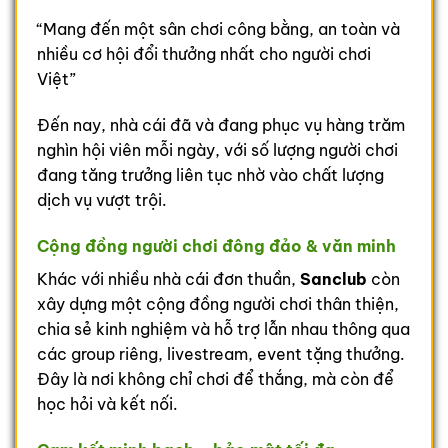
“Mang đến một sân chơi công bằng, an toàn và
nhiều cơ hội đổi thưởng nhất cho người chơi
Việt”
Đến nay, nhà cái đã và đang phục vụ hàng trăm
nghìn hội viên mỗi ngày, với số lượng người chơi
đang tăng trưởng liên tục nhờ vào chất lượng
dịch vụ vượt trội.
Cộng đồng người chơi đông đảo & văn minh
Khác với nhiều nhà cái đơn thuần,
Sanclub
còn
xây dựng một cộng đồng người chơi thân thiện,
chia sẻ kinh nghiệm và hỗ trợ lẫn nhau thông qua
các group riêng, livestream, event tặng thưởng.
Đây là nơi không chỉ chơi để thắng, mà còn để
học hỏi và kết nối.