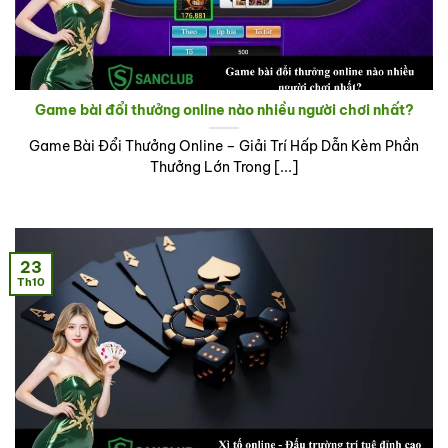
Game bài đổi thưởng online nào nhiều người chơi nhất?
Game Bài Đổi Thưởng Online – Giải Trí Hấp Dẫn Kèm Phần
Thưởng Lớn Trong [...]
23
Th10