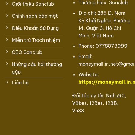
Thương hiệu: Sanclub
Giới thiệu Sanclub
Địa chỉ: 285 Đ. Nam
Chính sách bảo mật
Kỳ Khởi Nghĩa, Phường
14, Quận 3, Hồ Chí
Điều Khoản Sử Dụng
Minh, Việt Nam
Miễn trừ Trách nhiệm
Phone: 0778073999
CEO Sanclub
Email:
moneymall.in.net@gmai
Những câu hỏi thường
gặp
Website:
https://moneymall.in.
Liên hệ
Đối tác uy tín:
Nohu90
,
V9bet
,
12Bet
,
123B
,
Vn88