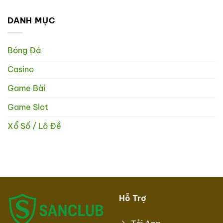
Game
nào
chóng
bài
uy
đổi
DANH MỤC
tín
thưởng
và
online
dễ
nào
thắng
Bóng Đá
nhiều
nhất?
người
Casino
chơi
nhất?
Game Bài
Game Slot
Xổ Số / Lô Đề
Hỗ Trợ