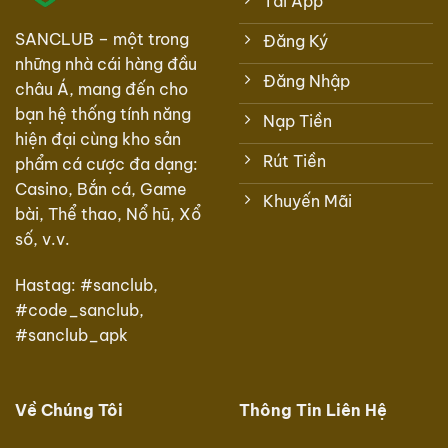
Tải App
SANCLUB
– một trong
Đăng Ký
những nhà cái hàng đầu
Đăng Nhập
châu Á, mang đến cho
bạn hệ thống tính năng
Nạp Tiền
hiện đại cùng kho sản
Rút Tiền
phẩm cá cược đa dạng:
Casino, Bắn cá, Game
Khuyến Mãi
bài, Thể thao, Nổ hũ, Xổ
số, v.v.
Hastag: #sanclub,
#code_sanclub,
#sanclub_apk
Về Chúng Tôi
Thông Tin Liên Hệ